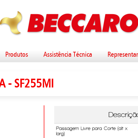
Produtos
Assistência Técnica
Representa
A - SF255MI
Descriçã
Passagem Livre para Corte (alt x
larg)